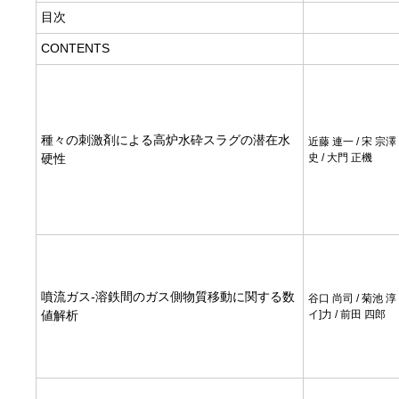
目次
CONTENTS
種々の刺激剤による高炉水砕スラグの潜在水
近藤 連一 / 宋 宗澤 
硬性
史 / 大門 正機
噴流ガス-溶鉄間のガス側物質移動に関する数
谷口 尚司 / 菊池 淳 
値解析
イ]力 / 前田 四郎