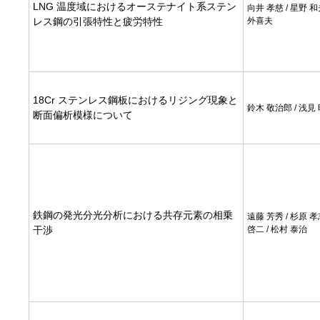
LNG 温度域におけるオーステナイト系ステン
向井 孝慈 / 星野 和
レス鋼の引張特性と疲労特性
外喜夫
18Cr ステンレス鋼板におけるリジング現象と
鈴木 敬治郎 / 浅見
断面偏析模様について
鉄鋼の発光分光分析における共存元素の相乗
遠藤 芳秀 / 杉原 孝
干渉
啓二 / 松村 泰治