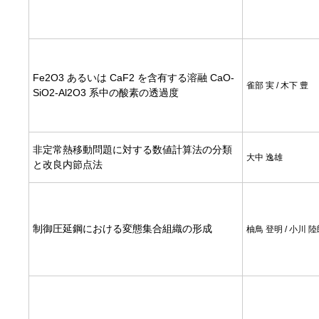
Fe2O3 あるいは CaF2 を含有する溶融 CaO-
雀部 実 / 木下 豊
SiO2-Al2O3 系中の酸素の透過度
非定常熱移動問題に対する数値計算法の分類
大中 逸雄
と改良内節点法
制御圧延鋼における変態集合組織の形成
柚鳥 登明 / 小川 