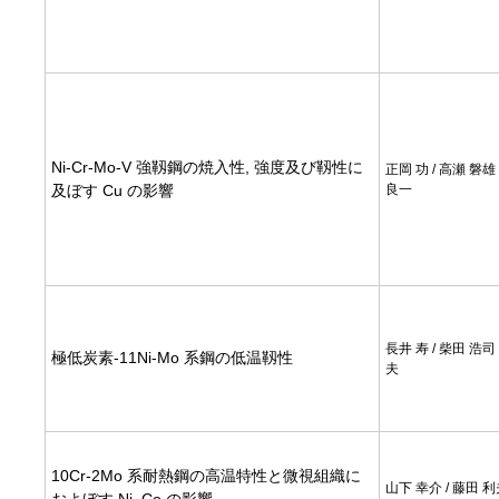
Ni-Cr-Mo-V 強靱鋼の焼入性, 強度及び靱性に
正岡 功 / 高瀬 磐雄
及ぼす Cu の影響
良一
長井 寿 / 柴田 浩司 
極低炭素-11Ni-Mo 系鋼の低温靱性
夫
10Cr-2Mo 系耐熱鋼の高温特性と微視組織に
山下 幸介 / 藤田 