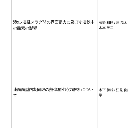
溶鉄-溶融スラグ間の界面張力に及ぼす溶鉄中
荻野 和巳 / 原 茂太 /
の酸素の影響
木本 辰二
連鋳鋳型内凝固殻の熱弾塑性応力解析につい
木下 勝雄 / 江見 俊
て
学