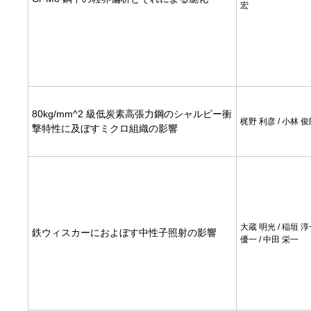
宏
80kg/mm^2 級低炭素高張力鋼のシャルピー衝
梶野 利彦 / 小林 
撃特性に及ぼすミクロ組織の影響
大蔵 明光 / 稲垣 淳
鉄ウィスカーにおよぼす中性子照射の影響
優一 / 中田 栄一