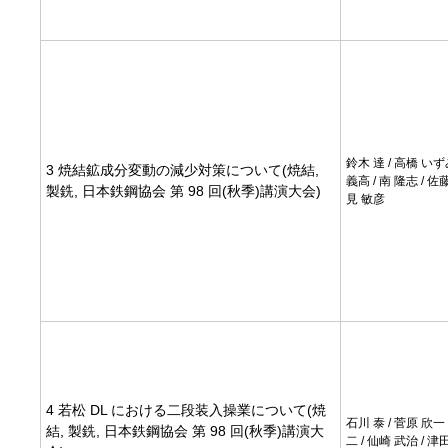
鈴木 達 / 高橋 いず
3 焼結鉱成分変動の減少対策について(焼結,
義高 / 南 隆志 / 佐藤
製銑, 日本鉄鋼協会 第 98 回(秋季)講演大会)
見 敏彦
4 若松 DL における二段装入操業について(焼
石川 泰 / 菅原 欣一 
結, 製銑, 日本鉄鋼協会 第 98 回(秋季)講演大
二 / 仙崎 武治 / 津