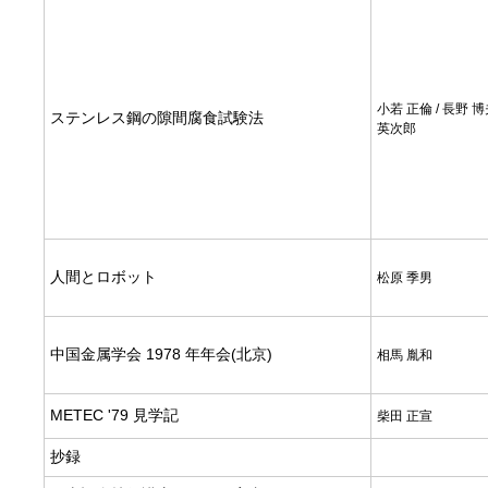
小若 正倫 / 長野 博
ステンレス鋼の隙間腐食試験法
英次郎
人間とロボット
松原 季男
中国金属学会 1978 年年会(北京)
相馬 胤和
METEC '79 見学記
柴田 正宣
抄録