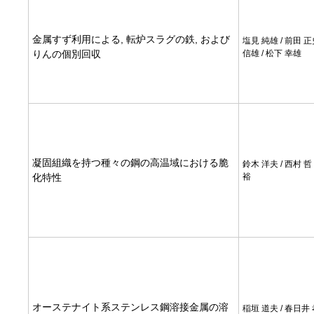
金属すず利用による, 転炉スラグの鉄, および
塩見 純雄 / 前田 正
りんの個別回収
信雄 / 松下 幸雄
凝固組織を持つ種々の鋼の高温域における脆
鈴木 洋夫 / 西村 哲 
化特性
裕
オーステナイト系ステンレス鋼溶接金属の溶
稲垣 道夫 / 春日井 