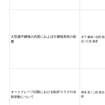
大型扁平鋼塊の内質におよぼす鋼塊形状の影
木下 勝雄 / 北岡 英
響
忍 / 江見 俊彦
オートクレーブ試験における転炉スラグの水
岡本 晃 / 二村 英治 
和挙動について
郎