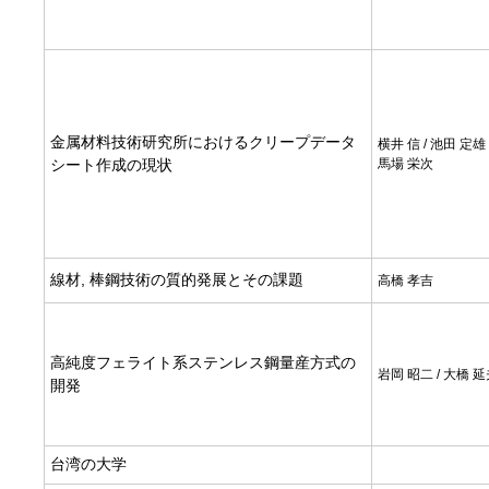
金属材料技術研究所におけるクリープデータ
横井 信 / 池田 定雄 /
シート作成の現状
馬場 栄次
線材, 棒鋼技術の質的発展とその課題
高橋 孝吉
高純度フェライト系ステンレス鋼量産方式の
岩岡 昭二 / 大橋 
開発
台湾の大学