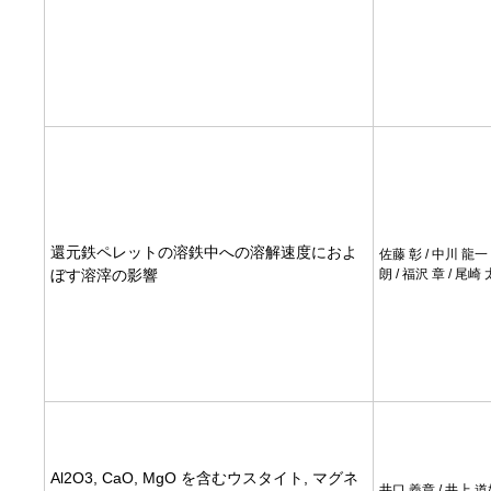
還元鉄ペレットの溶鉄中への溶解速度におよ
佐藤 彰 / 中川 龍一 
ぼす溶滓の影響
朗 / 福沢 章 / 尾崎 
Al2O3, CaO, MgO を含むウスタイト, マグネ
井口 義章 / 井上 