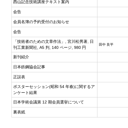
西山記念技術講座テキスト案内
会告
会員名簿の予約受付のお知らせ
会告
「技術者のための文章作法」, 宮川松男著, 日
田中 良平
刊工業新聞社, A5 判, 140 ページ, 980 円
新刊紹介
日本鉄鋼協会記事
正誤表
ポスターセッション(昭和 54 年春)に関するア
ンケート結果
日本学術会議第 12 期会員選挙について
裏表紙