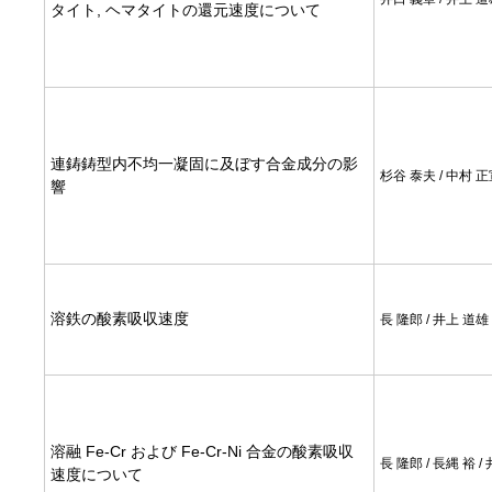
タイト, ヘマタイトの還元速度について
連鋳鋳型内不均一凝固に及ぼす合金成分の影
杉谷 泰夫 / 中村 
響
溶鉄の酸素吸収速度
長 隆郎 / 井上 道雄
溶融 Fe-Cr および Fe-Cr-Ni 合金の酸素吸収
長 隆郎 / 長縄 裕 /
速度について