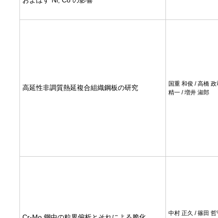
およぼす Ni, Co の影響
国重 和俊 / 高橋 政
高延性非調質熱延複合組織鋼板の研究
精一 / 増井 淑郎
中村 正久 / 篠田 哲
Cr-Mo 鋼中の粒界偏析とそれによる脆化