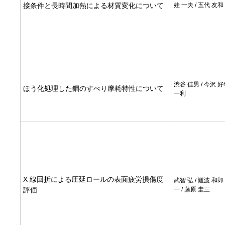
接条件と長時間加熱による材質変化について
娃 一夫 / 五代 友和 
渋谷 佳男 / 今沢 好
ほう化処理した鋼のすべり摩耗特性について
一利
X 線回折による圧延ロールの表面疲労損傷度
武智 弘 / 難波 和郎 
評価
一 / 藤原 圭三