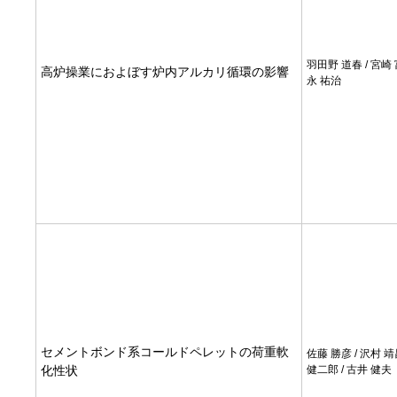
羽田野 道春 / 宮崎 
高炉操業におよぼす炉内アルカリ循環の影響
永 祐治
セメントボンド系コールドペレットの荷重軟
佐藤 勝彦 / 沢村 靖
化性状
健二郎 / 古井 健夫