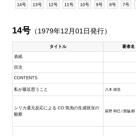
14号
13号
12号
11号
10号
9号
8号
7号
14号
（1979年12月01日発行）
タイトル
著者名
表紙
目次
CONTENTS
私が最近思うこと
八木 靖浩
シリカ還元反応による CO 気泡の生成状況の
荻野 和巳 / 西脇 醇
観察