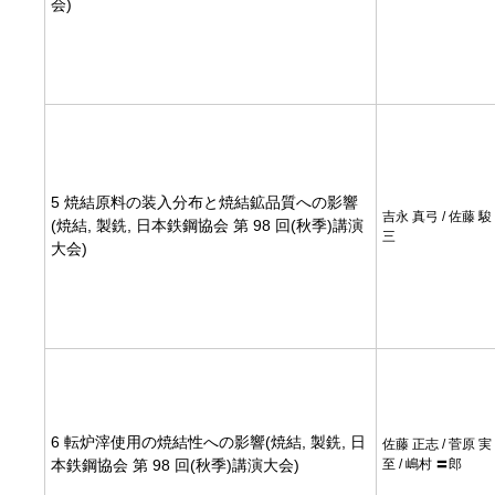
会)
5 焼結原料の装入分布と焼結鉱品質への影響
吉永 真弓 / 佐藤 駿 
(焼結, 製銑, 日本鉄鋼協会 第 98 回(秋季)講演
三
大会)
6 転炉滓使用の焼結性への影響(焼結, 製銑, 日
佐藤 正志 / 菅原 実 
本鉄鋼協会 第 98 回(秋季)講演大会)
至 / 嶋村 〓郎