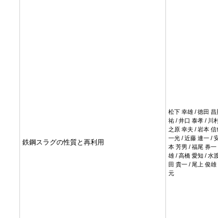
松下 幸雄 / 徳田 昌
祐 / 井口 泰孝 / 川村
之原 幸夫 / 岩本 信
一光 / 近藤 連一 / 安
鉄鋼スラグの性質と再利用
本 芳男 / 福尾 券一 
雄 / 高橋 愛知 / 水渡
田 貴一 / 尾上 俊雄 
元