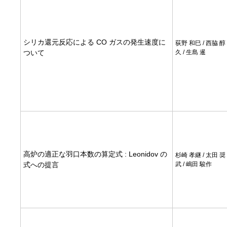
シリカ還元反応による CO ガスの発生速度に
荻野 和巳 / 西脇 醇 
ついて
久 / 生島 暹
高炉の適正な羽口本数の算定式 : Leonidov の
杉崎 孝継 / 太田 奨
式への提言
武 / 嶋田 駿作