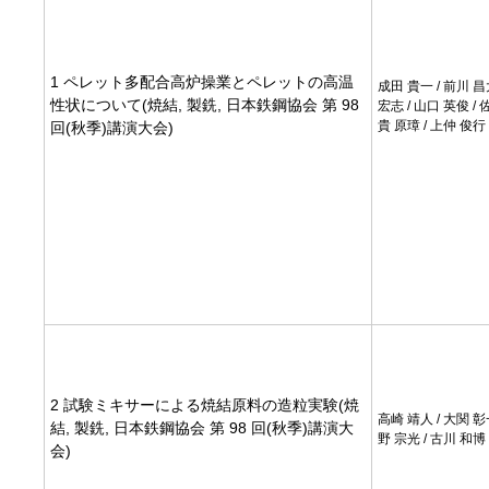
1 ペレット多配合高炉操業とペレットの高温
成田 貴一 / 前川 昌
性状について(焼結, 製銑, 日本鉄鋼協会 第 98
宏志 / 山口 英俊 / 佐
貴 原璋 / 上仲 俊行
回(秋季)講演大会)
2 試験ミキサーによる焼結原料の造粒実験(焼
高崎 靖人 / 大関 彰
結, 製銑, 日本鉄鋼協会 第 98 回(秋季)講演大
野 宗光 / 古川 和博
会)