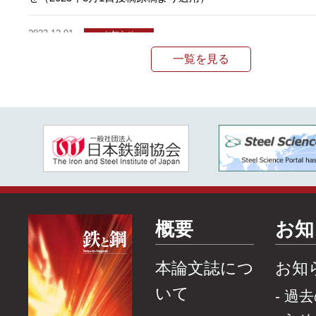
2023.12.01
お知らせ
本会論文誌における「速報論文」の趣旨紹介および「ISIJ
一覧を見る
International」での「速報論文/Short Article」新設について
2023.10.02
お知らせ
論文誌特集号の別立て発行と通常号冊子版の二号合併印刷に
2023.06.30
お知らせ
本会論文誌「鉄と鋼」、「ISIJ International」掲載迅速化
工程および投稿手続きの見直しについて
概要
お知
2023.05.23
お知らせ
日本鉄鋼協会 論文誌投稿時の宣言書デジタル化のお知らせ
本論文誌につ
お知
いて
過去