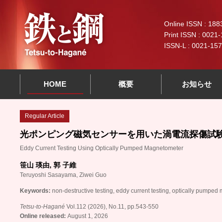
Online ISSN : 188
Print ISSN : 0021
ISSN-L : 0021-15
HOME
概要
お知らせ
Regular Article
光ポンピング磁気センサーを用いた渦電流探傷試
Eddy Current Testing Using Optically Pumped Magnetometer
笹山 瑛由, 郭 子維
Teruyoshi Sasayama, Ziwei Guo
Keywords:
non-destructive testing, eddy current testing, optically pumpe
Tetsu-to-Hagané
Vol.112 (2026), No.11, pp.543-550
Online released:
August 1, 2026