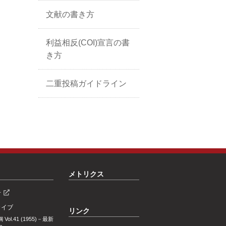
文献の書き方
利益相反(COI)宣言の書
き方
⼆重投稿ガイドライン
メトリクス
号
カイブ
リンク
Vol.41 (1955)－最新