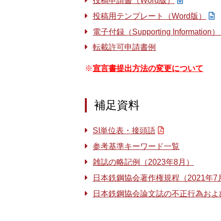
投稿申請書（Word版）
投稿用テンプレート（Word版）
電子付録（Supporting Informat
転載許可申請書例
※
宣言書提出方法の変更について
補足資料
SI単位表・接頭語
参考基準キーワード一覧
雑誌の略記例（2023年8月）
日本鉄鋼協会著作権規程（2021年7
日本鉄鋼協会論文誌の不正行為および