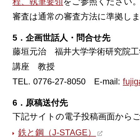
程、執筆要領
をご参照ください
審査は通常の審査方法に準拠し
5．企画世話人・問合せ先
藤垣元治 福井大学学術研究院工
講座 教授
TEL. 0776-27-8050 E-mail:
fuji
6．原稿送付先
下記サイトの電子投稿画面から
鉄と鋼（J-STAGE）