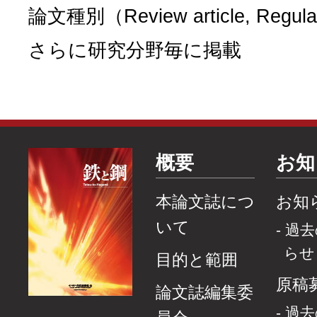
論文種別（Review article, Regul
さらに研究分野毎に掲載
概要
お知
本論文誌につ
お知
いて
過去
らせ
目的と範囲
原稿
論文誌編集委
過去